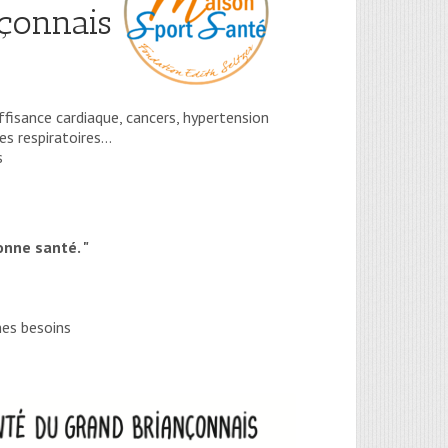
çonnais
uffisance cardiaque, cancers, hypertension
les respiratoires…
s
onne santé. "
es besoins