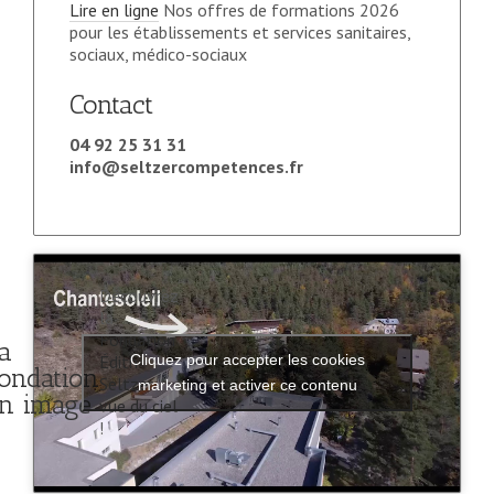
Lire en ligne
Nos offres de formations 2026
pour les établissements et services sanitaires,
sociaux, médico-sociaux
Contact
04 92 25 31 31
info@seltzercompetences.fr
Découvrez
la
Fondation
a
Édith
Cliquez pour accepter les cookies
ondation
Seltzer
marketing et activer ce contenu
n image
vue du ciel
!