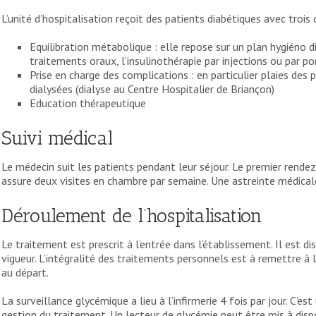
L’unité d’hospitalisation reçoit des patients diabétiques avec trois 
Equilibration métabolique : elle repose sur un plan hygiéno d
traitements oraux, l’insulinothérapie par injections ou par 
Prise en charge des complications : en particulier plaies des p
dialysées (dialyse au Centre Hospitalier de Briançon)
Education thérapeutique
Suivi médical
Le médecin suit les patients pendant leur séjour. Le premier rendez
assure deux visites en chambre par semaine. Une astreinte médical
Déroulement de l’hospitalisation
Le traitement est prescrit à l’entrée dans l’établissement. Il est dis
vigueur. L’intégralité des traitements personnels est à remettre à l’éq
au départ.
La surveillance glycémique a lieu à l’infirmerie 4 fois par jour. C’
gestion du traitement. Un lecteur de glycémie peut être mis à dispo