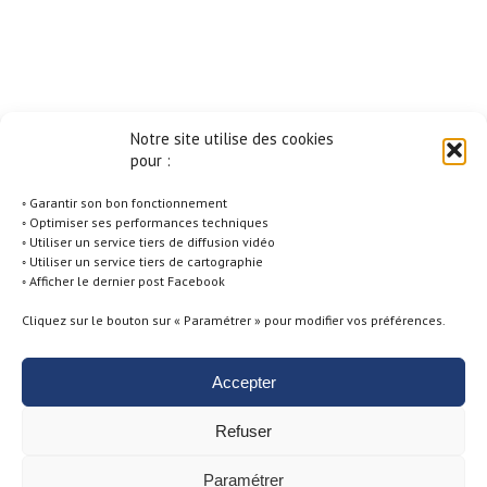
Notre site utilise des cookies
pour :
◦ Garantir son bon fonctionnement
◦ Optimiser ses performances techniques
◦ Utiliser un service tiers de diffusion vidéo
◦ Utiliser un service tiers de cartographie
◦ Afficher le dernier post Facebook
Cliquez sur le bouton sur « Paramétrer » pour modifier vos préférences.
Accepter
Politique de Cookies -
Conditions générales d'utilisation -
Mentions
Refuser
Légales -
Politique de Confidentialité
Paramétrer