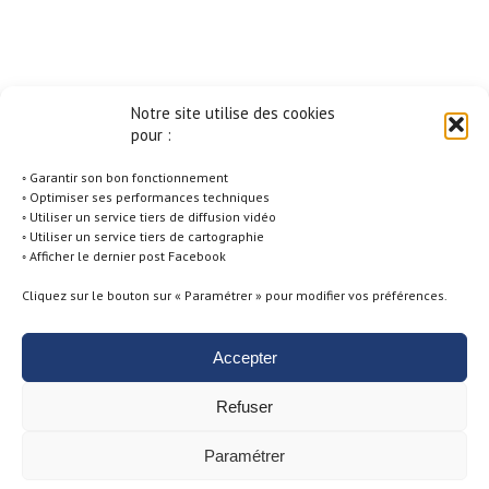
Notre site utilise des cookies
pour :
◦ Garantir son bon fonctionnement
◦ Optimiser ses performances techniques
◦ Utiliser un service tiers de diffusion vidéo
◦ Utiliser un service tiers de cartographie
◦ Afficher le dernier post Facebook
Cliquez sur le bouton sur « Paramétrer » pour modifier vos préférences.
Accepter
Politique de Cookies -
Conditions générales d'utilisation -
Mentions
Refuser
Légales -
Politique de Confidentialité
Paramétrer