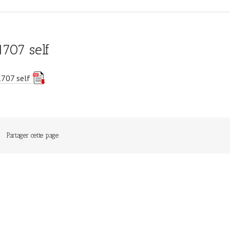
1707 self
1707 self
Partager cette page