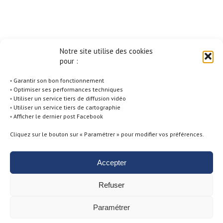
Notre site utilise des cookies
pour :
◦ Garantir son bon fonctionnement
◦ Optimiser ses performances techniques
◦ Utiliser un service tiers de diffusion vidéo
◦ Utiliser un service tiers de cartographie
◦ Afficher le dernier post Facebook
Cliquez sur le bouton sur « Paramétrer » pour modifier vos préférences.
Accepter
Politique de Cookies -
Conditions générales d'utilisation -
Mentions
Refuser
Légales -
Politique de Confidentialité
Paramétrer